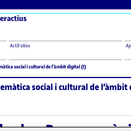
eractius
ActiFolios
Aj
tica social i cultural de l’àmbit digital (I)
màtica social i cultural de l’àmbit d
màtica social i cultural de l’àmbit digital (I)
sobre Processos àgil