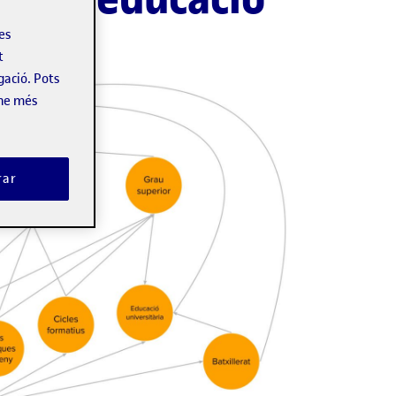
les
t
gació. Pots
-ne més
rar