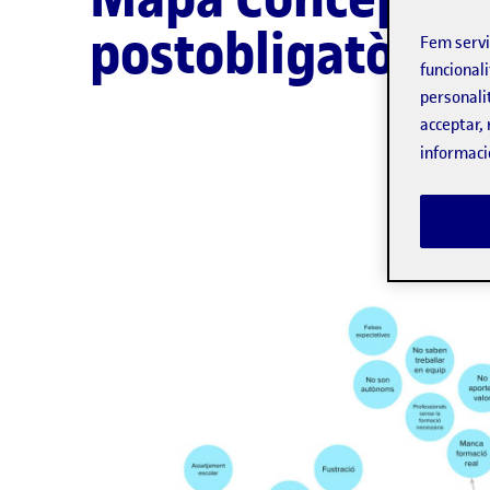
postobligatòria
Fem serv
funcionali
personali
acceptar, 
informaci