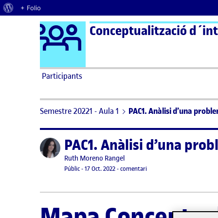
Quant al WordPress
+ Folio
Logo Ágora
Conceptualització d´int
Saltar al contingut
Participants
Semestre 20221 - Aula 1
PAC1. Anàlisi d’una problemà
PAC1. Anàlisi d’una proble
Publicat per
Publicat per
Ruth Moreno Rangel
Visibilitat:
Data de publicació
27 setembre, 2023 12:41 pm
el PAC1. Anàlisi d’una proble
Públic
-
17 Oct. 2022
-
comentari
Mapa Conceptual 