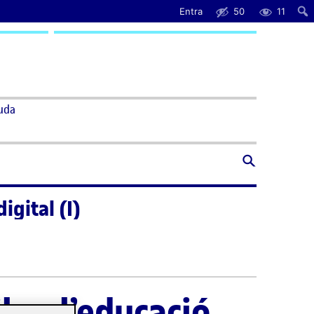
Entra
50
11
uda
igital (I)
s a l’educació