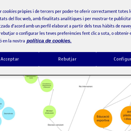
ir
cookies
pròpies i de tercers per poder-te oferir correctament totes 
tats del lloc web, amb finalitats analítiques i per mostrar-te publicita
tzada d'acord amb un perfil elaborat a partir dels teus hàbits de nave
rebutjar o configurar les teves preferències fent clic a sota, o obtenir
ó en la nostra
política de cookies.
Acceptar
Rebutjar
Configu